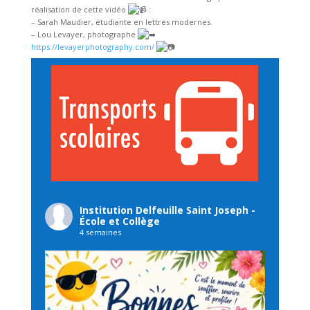
réalisation de cette vidéo
:
– Sarah Maudier, étudiante en lettres modernes.
– Lou Levayer, photographe
https://levayerphotography.com/
Institution Delfeuille Saint Joseph -
École et Collège
4 semaines